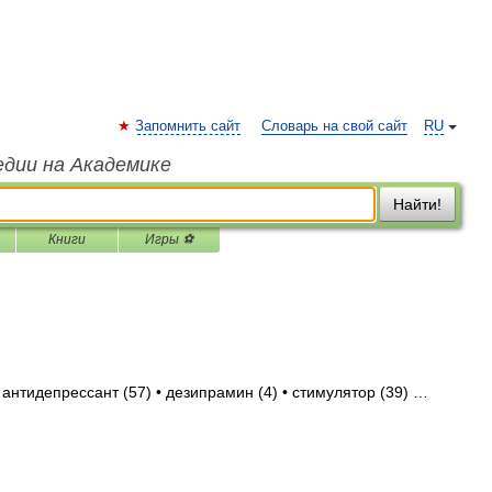
Запомнить сайт
Словарь на свой сайт
RU
едии на Академике
Найти!
Книги
Игры ⚽
 антидепрессант (57) • дезипрамин (4) • стимулятор (39) …