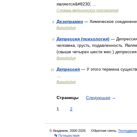
является&#8230; …
Словарь медицинских препаратов
Дезипрамин
— Химическое соединен
8
Википедия
Депрессия (психология)
— Депрессия 
9
человека, грусть, подавленность. Явл
(свыше четырех шести мес.) депрессия
Википедия
Депрессия
— У этого термина существу
10
…
Википедия
Страницы
Следующая
→
1
2
© Академик, 2000-2026
Обратная связь:
Техподдерж
👣 Путешествия