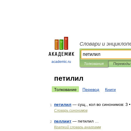
Словари и энциклоп
academic.ru
Толкования
Переводы
петилил
Толкование
Перевод
Книги
петилил
— сущ., кол во синонимов: 3 •
1
Словарь синонимов
пеллиит
— петилил …
2
Краткий словарь анаграмм