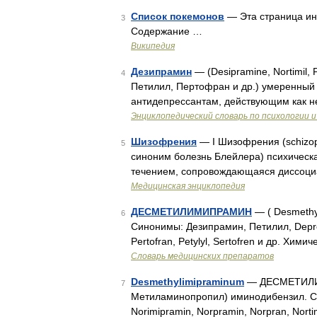
Список покемонов
— Эта страница ин
3
Содержание …
Википедия
Дезипрамин
— (Desipramine, Nortimil
4
Петилил, Пертофран и др.) умеренный 
антидепрессантам, действующим как н
Энциклопедический словарь по психологии и
Шизофрения
— I Шизофрения (schizoph
5
синоним болезнь Блейлера) психическ
течением, сопровождающаяся диссоциа
Медицинская энциклопедия
ДЕСМЕТИЛИМИПРАМИН
— ( Desmethy
6
Синонимы: Дезипрамин, Петилил, Deprexa
Pertofran, Petylyl, Sertofren и др. Х
Словарь медицинских препаратов
Desmethylimipraminum
— ДЕСМЕТИЛИМИ
7
Метиламинопропил) иминодибензил. Си
Norimipramin, Norpramin, Norpran, Nortimi