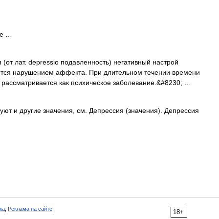
ие …
(от лат. depressio подавленность) негативный настрой
яется нарушением аффекта. При длительном течении времени
 рассматривается как психическое заболевание.&#8230; …
ют и другие значения, см. Депрессия (значения). Депрессия
ка
,
Реклама на сайте
18+