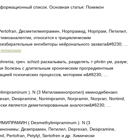
формационный список. Основная статья: Покемон
, Pertofran, Десметилмипрамин, Норпрамид, Норпрам, Петилил,
тимоаналептик, относится к трициклическим
еизбирательные ингибиторы нейронального захвата&#8230; …
 педагогике
renia; греч. schizō раскалывать, разделять + phrēn ум, разум;
ая болезнь с длительным хроническим прогредиентным
цией психических процессов, моторики и&#8230; …
limipraminum ). N (3 Метиламинопропил) иминодибензил.
n, Desipramine, Norimipramin, Norpramin, Norpran, Nortimil,
имически является деметилированным аналогом&#8230; …
ПРАМИН ( Desmethylimipraminum ). N (3
нонимы: Дезипрамин, Петилил, Deprexan, Desipramine,
l, Pertofran, Petylyl, Sertofren и др. Химически